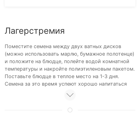
Лагерстремия
Поместите семена между двух ватных дисков
(можно использовать марлю, бумажное полотенце)
и положите на блюдце, полейте водой комнатной
температуры и накройте полиэтиленовым пакетом.
Поставьте блюдце в теплое место на 1-3 дня.
Семена за это время успеют хорошо напитаться
влагой. После этого приступайте к посеву в грунт.
Сделайте в горшке дренажные отверстия и
насыпьте дренаж, затем грунт. Распределите
семена по поверхности влажной рыхлой почвы.
Присыпьте семена сверху небольшим слоем грунта
(не более 0,5 см). Накройте горшок прозрачным
Вас может заинтересовать:
полиэтиленом и каждый день проветривайте по 15