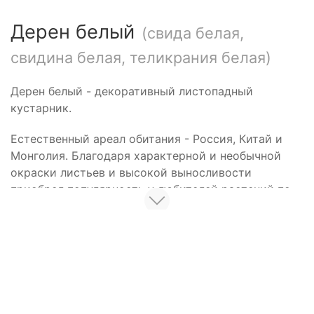
Дерен белый
(свида белая,
свидина белая, теликрания белая)
Дерен белый - декоративный листопадный
кустарник.
Естественный ареал обитания - Россия, Китай и
Монголия. Благодаря характерной и необычной
окраски листьев и высокой выносливости
приобрел популярность у любителей растений по
всему миру.
Это растение устойчиво к жаре, холоду, обладает
Фото дерена белого
высокой зимостойкостью, может расти в тени,
ему подходит любой грунт, а также оно себя
прекрасно чувствует в условиях города.