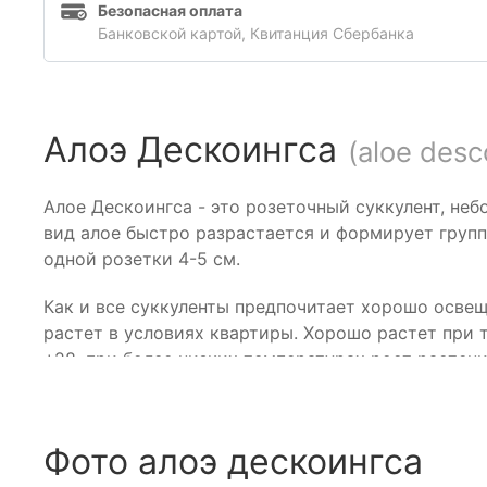
Безопасная оплата
Банковской картой, Квитанция Сбербанка
Алоэ Дескоингса
(aloe desc
Алое Дескоингса - это розеточный суккулент, неб
вид алое быстро разрастается и формирует групп
одной розетки 4-5 см.
Как и все суккуленты предпочитает хорошо освещ
растет в условиях квартиры. Хорошо растет при 
+28, при более низких температурах рост растен
Фото алоэ дескоингса