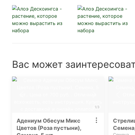
Вас может заинтересоват
1/3
Адениум Обесум Микс
Стрелиц
Цветов (Роза пустыни),
Семена,
Семена