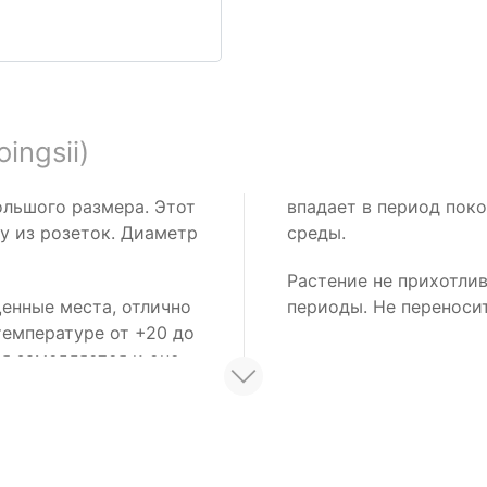
oingsii)
ольшого размера. Этот
впадает в период по
у из розеток. Диаметр
среды.
Растение не прихотли
енные места, отлично
периоды. Не переносит
температуре от +20 до
ия замедляется и оно