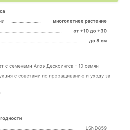
са
зни
многолетнее растение
от +10 до +30
до 8 см
т с семенами Алоэ Дескоингса - 10 семян
укция с советами по проращиванию и уходу за
ы
 годности
LSND859