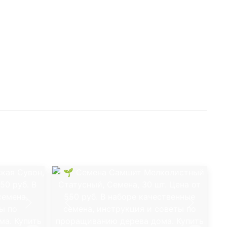
ва.
из семян:
ификации перед посевом. Для этого выдержите
 при температуре от +2 до +8 °C в течение 60
кете с влажным песком или мхом. По истечению
переходите к посеву семян. Насыпьте на дно
универсальный грунт. Семена высаживайте в
енным грунтом на небольшую глубину (1-1,5 см).
теклом или пленкой, увлажняйте землю из
е необходимости. Один, два раза в сутки
 с семенами, чтобы не появилась плесень.