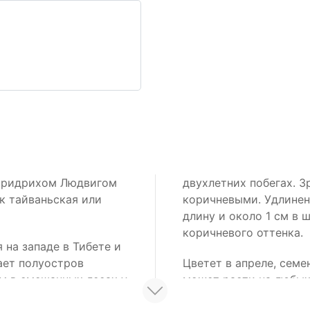
у Фридрихом Людвигом
двухлетних побегах. З
к тайваньская или
коричневыми. Удлинен
длину и около 1 см в 
коричневого оттенка.
 на западе в Тибете и
ает полуостров
Цветет в апреле, семе
ом в смешанных лесах у
может расти на любых 
полутени (светлый лес