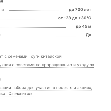
ая
зни
до 700 лет
от -28 до +30℃
до 45 м
ия
Да
т с семенами Тсуги китайской
укция с советами по проращиванию и уходу за
ы
ации набора для участия в проекте и акциях,
кат Озеленителя