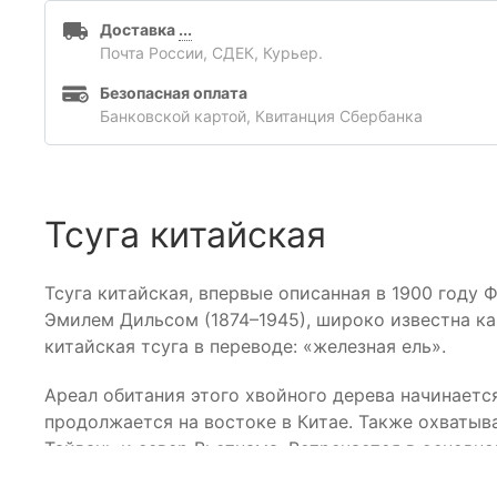
Доставка
...
Почта России, СДЕК, Курьер.
Безопасная оплата
Банковской картой, Квитанция Сбербанка
Тсуга китайская
Тсуга китайская, впервые описанная в 1900 год
Эмилем Дильсом (1874–1945), широко известна ка
китайская тсуга в переводе: «железная ель».
Ареал обитания этого хвойного дерева начинается
продолжается на востоке в Китае. Также охватыв
Тайвань и север Вьетнама. Встречается в основн
бассейнов рек, в горах и долинах.