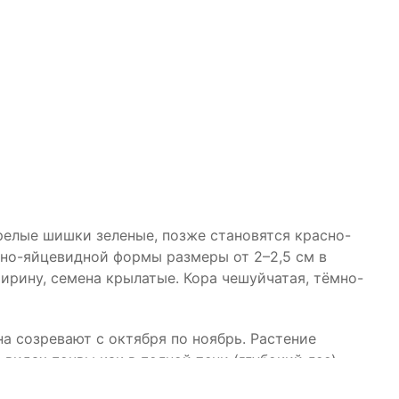
релые шишки зеленые, позже становятся красно-
но-яйцевидной формы размеры от 2–2,5 см в
ширину, семена крылатые. Кора чешуйчатая, тёмно-
на созревают с октября по ноябрь. Растение
видах почвы как в полной тени (глубокий лес),
) или на солнце. Дереву для правильного развития