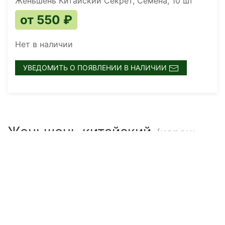
Женьшень Китайский Секрет, Семена, 10 шт
от 550 ₽
Нет в наличии
УВЕДОМИТЬ О ПОЯВЛЕНИИ В НАЛИЧИИ
Женьшень китайский
(корень
жизни, эликсир жизни)
Восток с древних времён радует человечество
невероятными дарами. К таким смело можно
отнести удивительное растение женьшень –
«корень жизни», первое упоминание о котором
датируется десятком тысячелетий, а легенды о